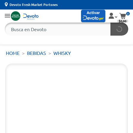
Devoto Fresh Market Portones
0
$0,00
HOME
BEBIDAS
WHISKY