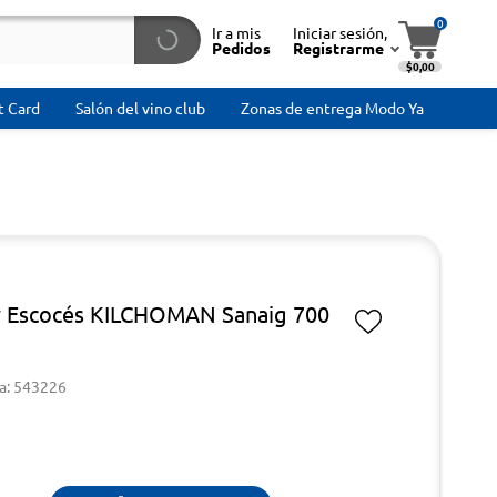
0
Ir a mis
Iniciar sesión,
Pedidos
Registrarme
$0,00
t Card
Salón del vino club
Zonas de entrega Modo Ya
 Escocés KILCHOMAN Sanaig 700
a: 543226