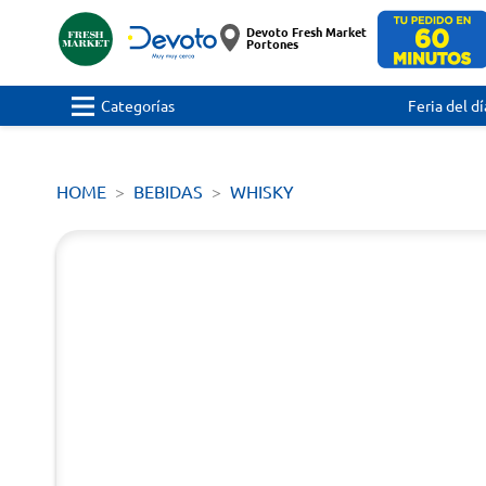
Devoto Fresh Market
Portones
Categorías
Feria del dí
HOME
BEBIDAS
WHISKY