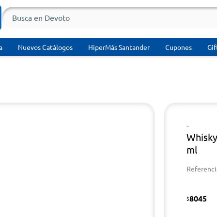
a
Nuevos Catálogos
HiperMás Santander
Cupones
Gif
-
Whisky
ml
Referenci
8045
$