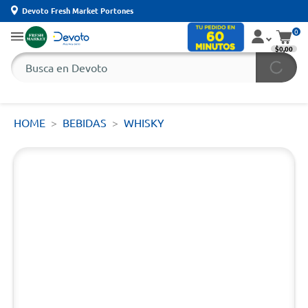
Devoto Fresh Market Portones
0
$0,00
HOME
BEBIDAS
WHISKY