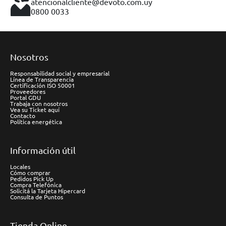
atencionalcliente@devoto.com.uy
0800 0033
Nosotros
Responsabilidad social y empresarial
Línea de Transparencia
Certificación ISO 50001
Proveedores
Portal GDU
Trabaja con nosotros
Vea su Ticket aquí
Contacto
Política energética
Información útil
Locales
Cómo comprar
Pedidos Pick Up
Compra Telefónica
Solicitá la Tarjeta Hipercard
Consulta de Puntos
Tienda Online