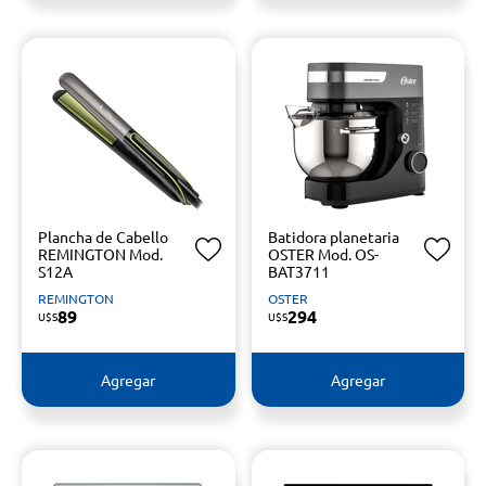
Plancha de Cabello
Batidora planetaria
REMINGTON Mod.
OSTER Mod. OS-
S12A
BAT3711
REMINGTON
OSTER
89
294
U$S
U$S
Agregar
Agregar