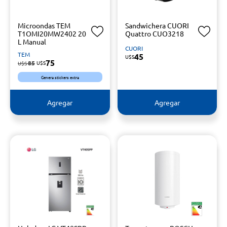
Microondas TEM
Sandwichera CUORI
T1OMI20MW2402 20
Quattro CUO3218
L Manual
CUORI
TEM
45
U$S
75
85
U$S
U$S
Genera stickers extra
Agregar
Agregar