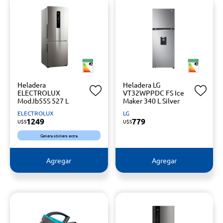
Heladera
Heladera LG
ELECTROLUX
VT32WPPDC FS Ice
Mod.Ib55S 527 L
Maker 340 L Silver
ELECTROLUX
LG
1249
779
U$S
U$S
Genera stickers extra
Agregar
Agregar