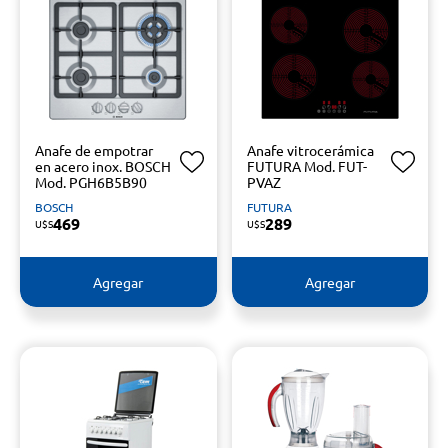
Anafe de empotrar
Anafe vitrocerámica
en acero inox. BOSCH
FUTURA Mod. FUT-
Mod. PGH6B5B90
PVAZ
BOSCH
FUTURA
469
289
U$S
U$S
Agregar
Agregar