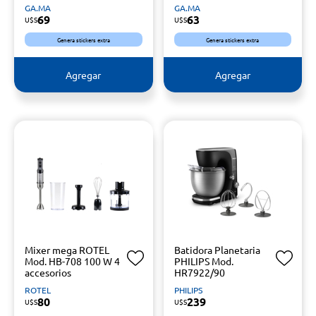
GA.MA
GA.MA
69
63
U$S
U$S
Genera stickers extra
Genera stickers extra
Agregar
Agregar
Mixer mega ROTEL
Batidora Planetaria
Mod. HB-708 100 W 4
PHILIPS Mod.
accesorios
HR7922/90
ROTEL
PHILIPS
80
239
U$S
U$S