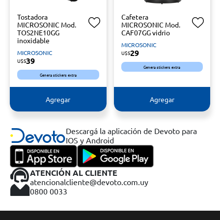
Tostadora
Cafetera
MICROSONIC Mod.
MICROSONIC Mod.
TOS2NE10GG
CAF07GG vidrio
inoxidable
MICROSONIC
29
MICROSONIC
U$S
39
U$S
Genera stickers extra
Genera stickers extra
Agregar
Agregar
Descargá la aplicación de Devoto para
IOS y Android
ATENCIÓN AL CLIENTE
atencionalcliente@devoto.com.uy
0800 0033