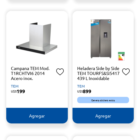
Campana TEM Mod.
Heladera Side by Side
T1RCHTVI6 2014
TEM TOURFS&SI5417
Acero inox.
439 L Inoxidable
TEM
TEM
199
899
U$S
U$S
Genera stickers extra
Agregar
Agregar