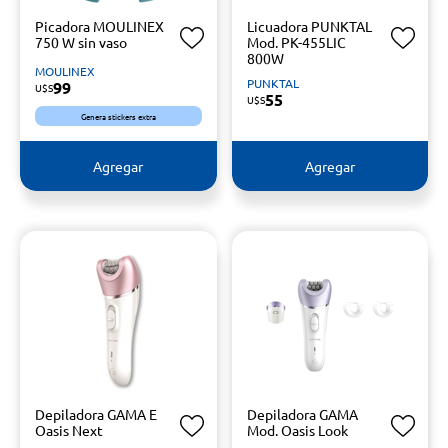
Picadora MOULINEX
Licuadora PUNKTAL
750 W sin vaso
Mod. PK-455LIC
800W
MOULINEX
PUNKTAL
99
U$S
55
U$S
Genera stickers extra
Agregar
Agregar
Depiladora GAMA E
Depiladora GAMA
Oasis Next
Mod. Oasis Look