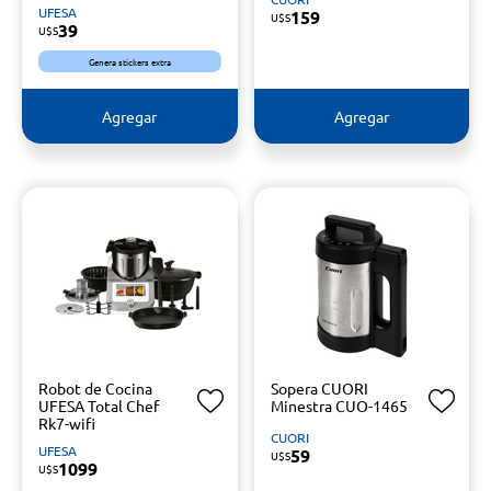
UFESA
159
U$S
39
U$S
Genera stickers extra
Agregar
Agregar
Robot de Cocina
Sopera CUORI
UFESA Total Chef
Minestra CUO-1465
Rk7-wifi
CUORI
UFESA
59
U$S
1099
U$S