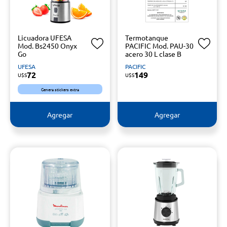
Licuadora UFESA
Termotanque
Mod. Bs2450 Onyx
PACIFIC Mod. PAU-30
Go
acero 30 L clase B
UFESA
PACIFIC
72
149
U$S
U$S
Genera stickers extra
Agregar
Agregar