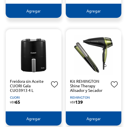
Agregar
Agregar
Freidora sin Aceite
Kit REMINGTON
CUORI Gala
Shine Therapy
CUO3913 4 L
Alisador y Secador
CUORI
REMINGTON
65
139
U$S
U$S
Agregar
Agregar