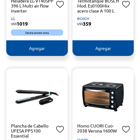
Heladera LG VT40SPP
Termotanque BOSCH
396 L Multi air flow
Mod. Es0100Mix
inverter
acero clase A 100 L
LG
BOSCH
1019
359
U$S
U$S
Genera stickers extra
Agregar
Agregar
Plancha de Cabello
Horno CUORI Cuo-
UFESA PP5100
2038 Verona 1600W
Essential
CUORI