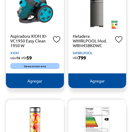
Aspiradora XION XI-
Heladera
VC1950 Easy Clean
WHIRLPOOL Mod.
1950 W
WRM45BKDWC
XION
WHIRLPOOL
59
799
75
U$S
U$S
U$S
Genera stickers extra
Agregar
Agregar