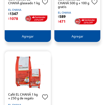
CHANÁ glaseado 1 kg
CHANÁ 500 g + 100 g
gratis
EL CHANA
EL CHANA
1347
$
589
$
1078
$
20%OFF
471
$
20%OFF
Agregar
Agregar
Café EL CHANÁ 1 kg
+ 250 g de regalo
EL CHANA