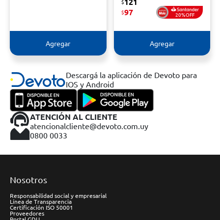
121
$
97
$
20%OFF
Agregar
Agregar
Descargá la aplicación de Devoto para
IOS y Android
ATENCIÓN AL CLIENTE
atencionalcliente@devoto.com.uy
0800 0033
Nosotros
Responsabilidad social y empresarial
Línea de Transparencia
Certificación ISO 50001
Proveedores
Portal GDU