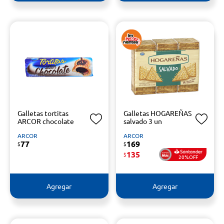
Galletas tortitas
Galletas HOGAREÑAS
ARCOR chocolate
salvado 3 un
ARCOR
ARCOR
77
169
$
$
135
$
20%OFF
Agregar
Agregar