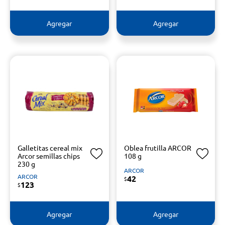
Agregar
Agregar
Galletitas cereal mix
Oblea frutilla ARCOR
Arcor semillas chips
108 g
230 g
ARCOR
ARCOR
42
$
123
$
Agregar
Agregar