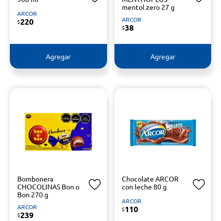
mentol zero 27 g
ARCOR
ARCOR
220
$
38
$
Agregar
Agregar
Bombonera
Chocolate ARCOR
CHOCOLINAS Bon o
con leche 80 g
Bon 270 g
ARCOR
ARCOR
110
$
239
$