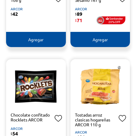
108 g
Sésamo 167 g
ARCOR
ARCOR
42
89
$
$
71
$
20%OFF
Agregar
Agregar
Chocolate confitado
Tostadas arroz
Rocklets ARCOR
clasicas hogareñas
ARCOR 110 g
ARCOR
ARCOR
54
$