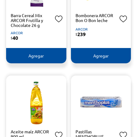
Barra Cereal Mix
Bombonera ARCOR
ARCOR Frutilla y
Bon O Bon leche
Chocolate 26 g
ARCOR
ARCOR
239
$
40
$
Agregar
Agregar
Aceite maíz ARCOR
Pastillas
900 ml
MENTHOPLUS