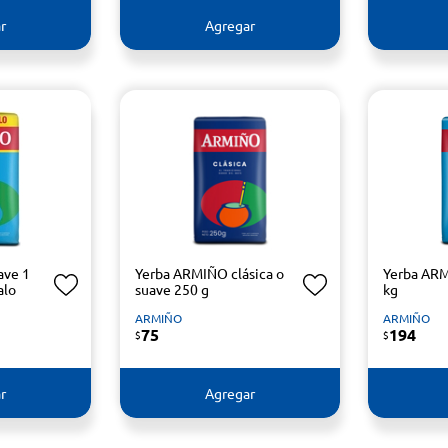
r
Agregar
ave 1
Yerba ARMIÑO clásica o
Yerba ARM
alo
suave 250 g
kg
ARMIÑO
ARMIÑO
75
194
$
$
r
Agregar