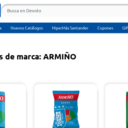
a
Nuevos Catálogos
HiperMás Santander
Cupones
Gif
s de marca: ARMIÑO