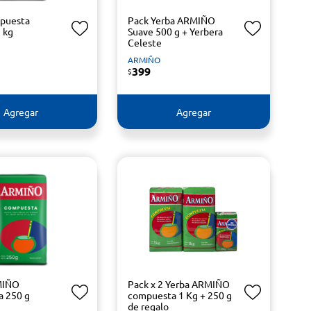
mpuesta
Pack Yerba ARMIÑO
 kg
Suave 500 g + Yerbera
Celeste
ARMIÑO
399
$
Agregar
Agregar
MIÑO
Pack x 2 Yerba ARMIÑO
a 250 g
compuesta 1 Kg + 250 g
de regalo