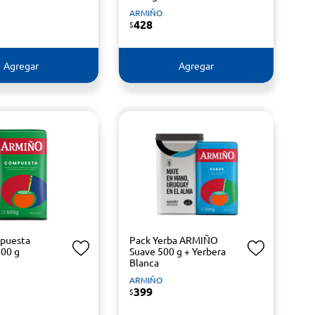
ARMIÑO
428
$
Agregar
Agregar
mpuesta
Pack Yerba ARMIÑO
00 g
Suave 500 g + Yerbera
Blanca
ARMIÑO
399
$