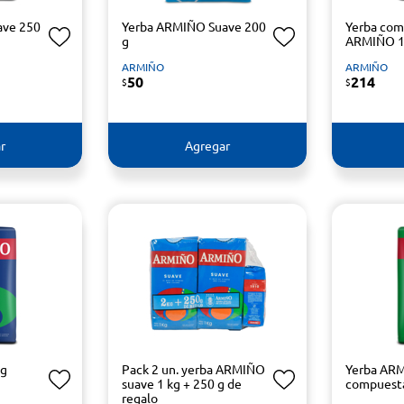
ave 250
Yerba ARMIÑO Suave 200
Yerba co
g
ARMIÑO 1
ARMIÑO
ARMIÑO
50
214
$
$
r
Agregar
kg
Pack 2 un. yerba ARMIÑO
Yerba AR
suave 1 kg + 250 g de
compuest
regalo