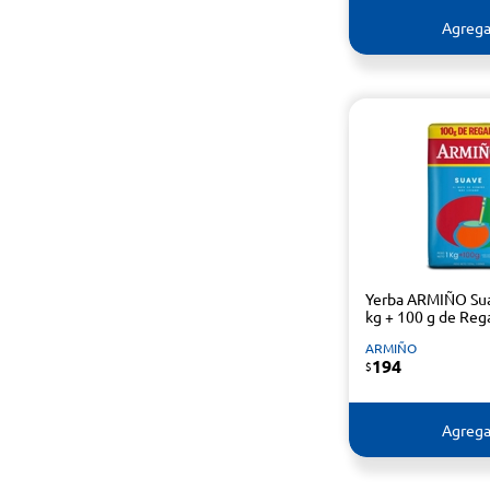
Agrega
Yerba ARMIÑO Su
kg + 100 g de Reg
ARMIÑO
194
$
Agrega