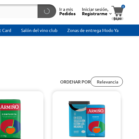
0
Ir a mis
Iniciar sesión,
Pedidos
Registrarme
$0,00
t Card
Salón del vino club
Zonas de entrega Modo Ya
Relevancia
ORDENAR POR