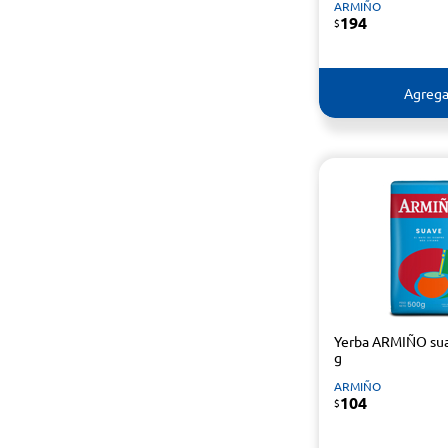
ARMIÑO
194
$
Agrega
Yerba ARMIÑO su
g
ARMIÑO
104
$