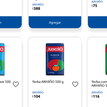
ARMIÑO
ARMIÑO
75
$
388
$
r
Agregar
ave 500
Yerba ARMIÑO 500 g
Yerba co
ARMIÑO 5
ARMIÑO
ARMIÑO
104
116
$
$