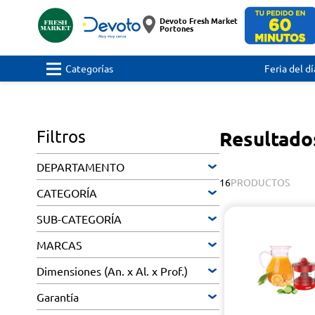
Devoto Fresh Market
Portones
Categorías
Feria del dí
Filtros
Resultado
DEPARTAMENTO
16
PRODUCTOS
CATEGORÍA
SUB-CATEGORÍA
MARCAS
Dimensiones (An. x Al. x Prof.)
Garantía