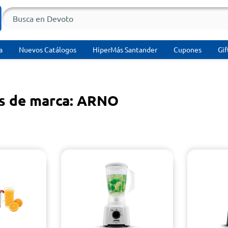
a
Nuevos Catálogos
HiperMás Santander
Cupones
Gif
s de marca: ARNO