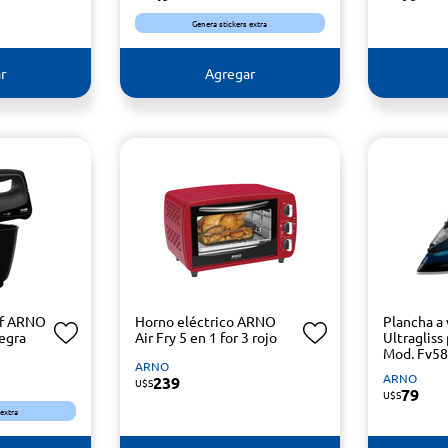
Genera stickers extra
r
Agregar
ef ARNO
Horno eléctrico ARNO
Plancha a
egra
Air Fry 5 en 1 for 3 rojo
Ultraglis
Mod. Fv5
ARNO
ARNO
239
U$S
79
U$S
 extra