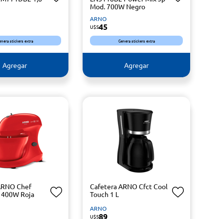
Mod. 700W Negro
ARNO
45
U$S
enera stickers extra
Genera stickers extra
Agregar
Agregar
ARNO Chef
Cafetera ARNO Cfct Cool
 400W Roja
Touch 1 L
ARNO
89
U$S