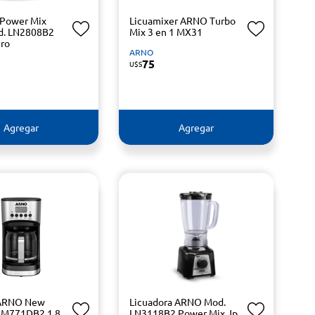
 Power Mix
Licuamixer ARNO Turbo
. LN2808B2
Mix 3 en 1 MX31
ro
ARNO
75
U$S
Agregar
Agregar
 ARNO New
Licuadora ARNO Mod.
CM771DB2 1,8
LN3118B2 Power Mix Jp