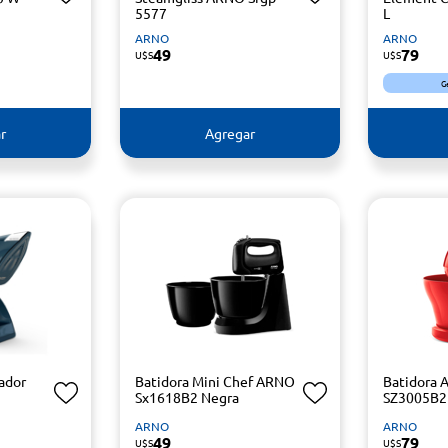
5577
L
ARNO
ARNO
49
79
U$S
U$S
G
r
Agregar
ador
Batidora Mini Chef ARNO
Batidora 
Sx1618B2 Negra
SZ3005B2
ARNO
ARNO
49
79
U$S
U$S