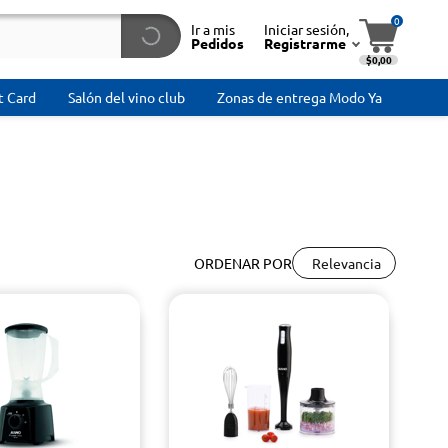
0
Ir a mis
Iniciar sesión,
Pedidos
Registrarme
$0,00
t Card
Salón del vino club
Zonas de entrega Modo Ya
Relevancia
ORDENAR POR