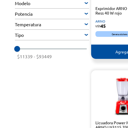
Modelo
Exprimidor ARNO 
Ress 40 W rojo
Potencia
ARNO
Temperatura
45
U$S
Tipo
Genera stickers
Agrega
$11339
-
$93449
Licuadora Power 
ARNO LN3115 70