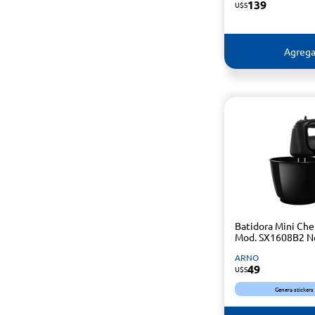
139
U$S
Agrega
Batidora Mini Ch
Mod. SX1608B2 N
ARNO
49
U$S
Genera stickers