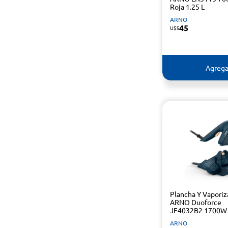
Roja 1.25 L
ARNO
45
U$S
Agrega
Plancha Y Vaporiz
ARNO Duoforce
JF4032B2 1700W
ARNO