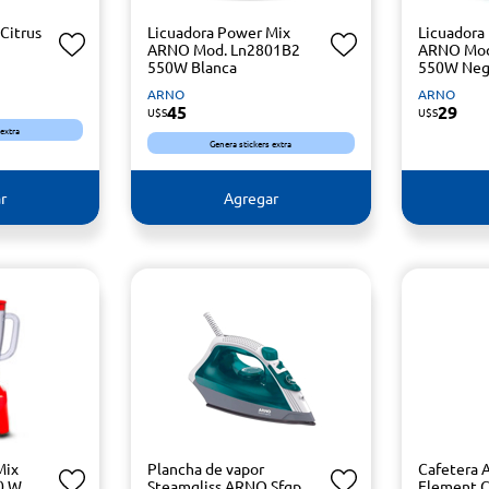
Citrus
Licuadora Power Mix
Licuadora
ARNO Mod. Ln2801B2
ARNO Mod
550W Blanca
550W Neg
ARNO
ARNO
45
29
U$S
U$S
 extra
Genera stickers extra
r
Agregar
Mix
Plancha de vapor
Cafetera
0 W
Steamgliss ARNO Sfgp
Element 