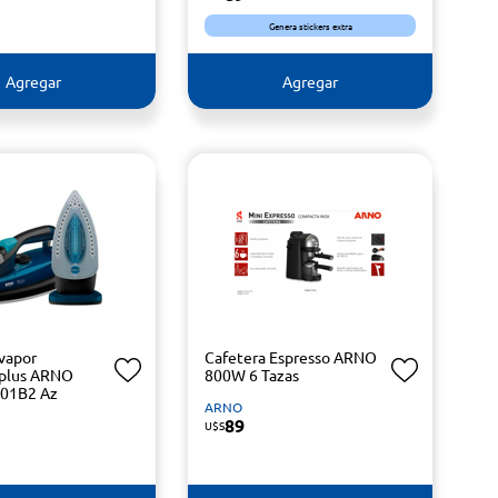
Genera stickers extra
Agregar
Agregar
 vapor
Cafetera Espresso ARNO
s plus ARNO
800W 6 Tazas
801B2 Az
ARNO
89
U$S