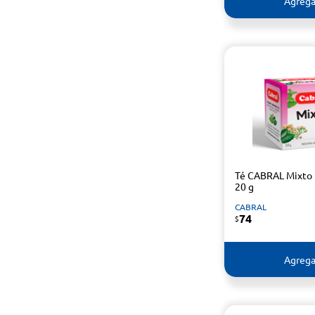
Agrega
Té CABRAL Mixto 
20 g
CABRAL
74
$
Agrega