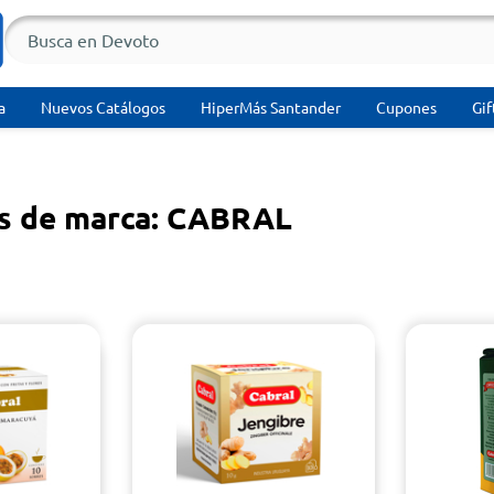
a
Nuevos Catálogos
HiperMás Santander
Cupones
Gif
s de marca: CABRAL