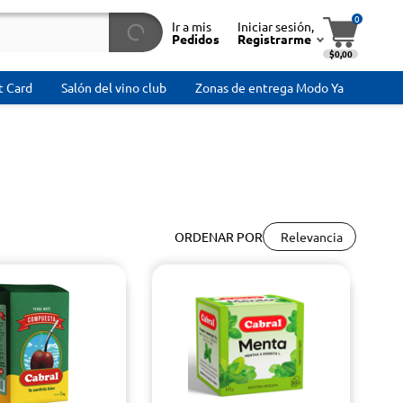
0
Ir a mis
Iniciar sesión,
Pedidos
Registrarme
$0,00
t Card
Salón del vino club
Zonas de entrega Modo Ya
Relevancia
ORDENAR POR