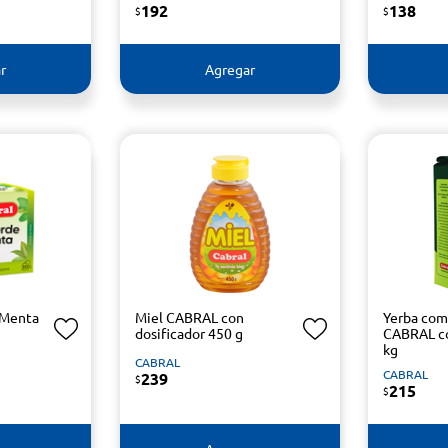
192
138
$
$
r
Agregar
 Menta
Miel CABRAL con
Yerba co
dosificador 450 g
CABRAL co
kg
CABRAL
CABRAL
239
$
215
$