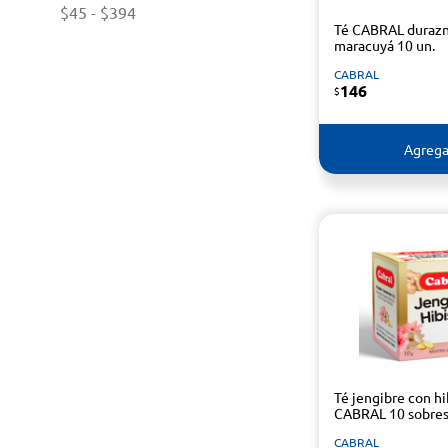
$45
-
$394
Té CABRAL durazn
maracuyá 10 un.
CABRAL
146
$
Agrega
Té jengibre con hi
CABRAL 10 sobre
CABRAL