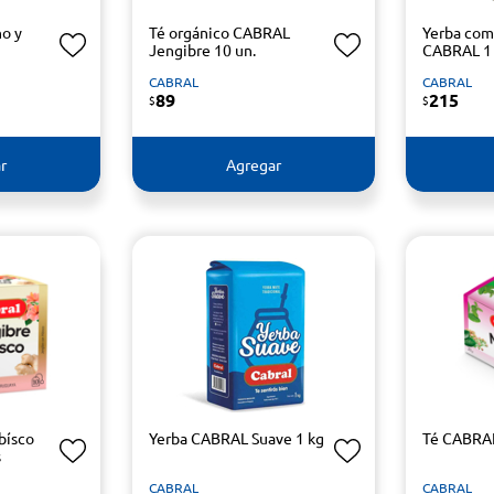
o y
Té orgánico CABRAL
Yerba co
Jengibre 10 un.
CABRAL 1
CABRAL
CABRAL
89
215
$
$
r
Agregar
bísco
Yerba CABRAL Suave 1 kg
Té CABRAL
s
CABRAL
CABRAL