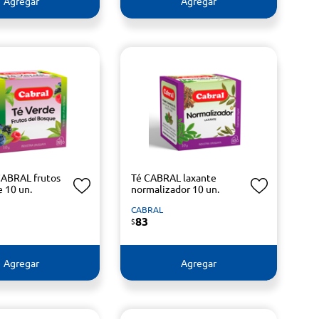
Agregar
Agregar
CABRAL frutos
Té CABRAL laxante
e 10 un.
normalizador 10 un.
CABRAL
83
$
Agregar
Agregar