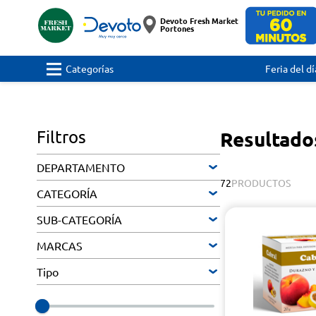
Devoto Fresh Market
Portones
Categorías
Feria del dí
Filtros
Resultado
DEPARTAMENTO
72
PRODUCTOS
CATEGORÍA
SUB-CATEGORÍA
MARCAS
Tipo