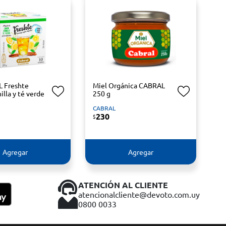
 Freshte
Miel Orgánica CABRAL
nilla y té verde
250 g
CABRAL
230
$
Agregar
Agregar
ATENCIÓN AL CLIENTE
atencionalcliente@devoto.com.uy
0800 0033