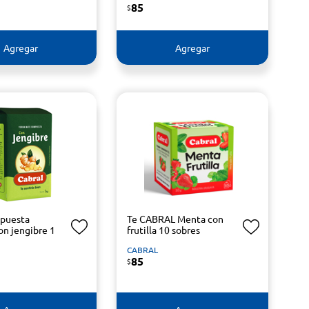
85
$
Agregar
Agregar
mpuesta
Te CABRAL Menta con
n jengibre 1
frutilla 10 sobres
CABRAL
85
$