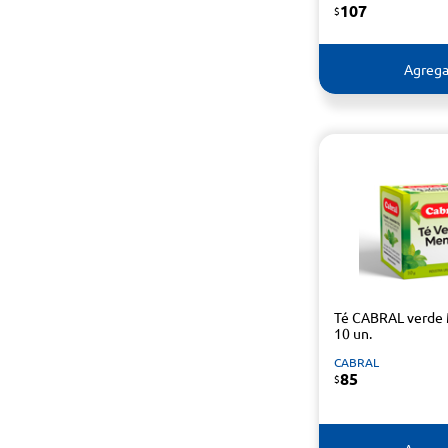
107
$
Agrega
Té CABRAL verde
10 un.
CABRAL
85
$