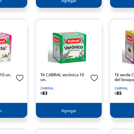
r
Agregar
10 un.
Té CABRAL verónica 10
Té verde 
un.
del bosqu
CABRAL
CABRAL
83
85
$
$
r
Agregar