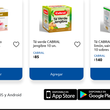
co
Té verde CABRAL
Té CABRAL
s
jengibre 10 un.
limón, vai
10 sobres
CABRAL
CABRAL
85
$
140
$
r
Agregar
IOS y Android