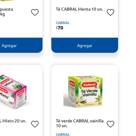
mpuesta
Té CABRAL Menta 10 un.
 kg
CABRAL
70
$
Agregar
Agregar
 Mixto 20 un.
Té verde CABRAL vainilla
10 un.
CABRAL