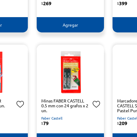
269
399
$
$
r
Agregar
R
Minas FABER CASTELL
Marcador
un.
0.5 mm con 24 grafos x 2
CASTELL S
un.
Pastel Pu
Faber Castell
Faber Castel
79
209
$
$