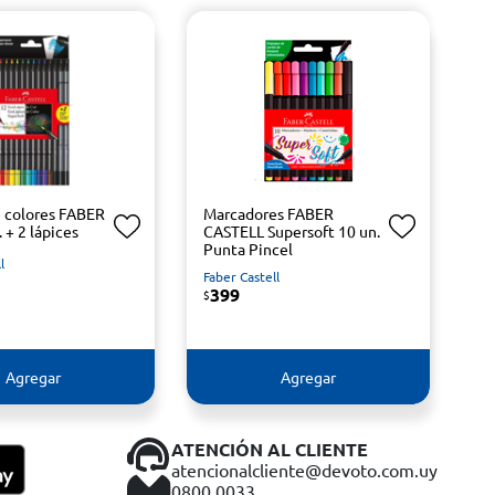
e colores FABER
Marcadores FABER
. + 2 lápices
CASTELL Supersoft 10 un.
Punta Pincel
l
Faber Castell
399
$
Agregar
Agregar
ATENCIÓN AL CLIENTE
atencionalcliente@devoto.com.uy
0800 0033