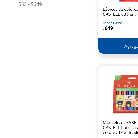
$65
-
$649
Lápices de colore
CASTELL x 36 un.
Faber Castell
649
$
Agrega
Marcadores FABE
CASTELL finos car
colores 12 unida