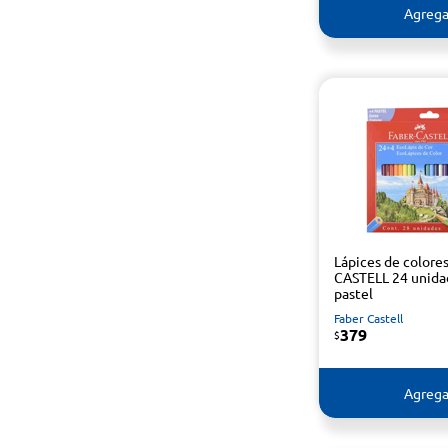
Agrega
Lápices de colore
CASTELL 24 unid
pastel
Faber Castell
379
$
Agrega