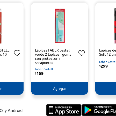
ASTELL
Lápices FABER pastel
Lápices d
es 10
verde 2 lápices +goma
Soft 12 un
con protector +
Faber Castel
sacapuntas
299
$
Faber Castell
159
$
r
Agregar
IOS y Android