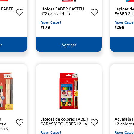
s FABER
Lápices FABER CASTELL
Lápices d
N°2 caja x 14 un.
FABER 24 
Faber Castell
Faber Castel
179
299
$
$
r
Agregar
R
Lápices de colores FABER
Acuarela
as y
CARAS Y COLORES 12 un.
12 colores
des+3
Faber Castell
Faber Castel