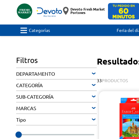
Devoto Fresh Market
Portones
Categorías
Feria del dí
Filtros
Resultados
DEPARTAMENTO
33
PRODUCTOS
CATEGORÍA
SUB-CATEGORÍA
MARCAS
Tipo