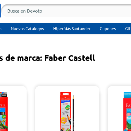
a
Nuevos Catálogos
HiperMás Santander
Cupones
Gif
 de marca: Faber Castell