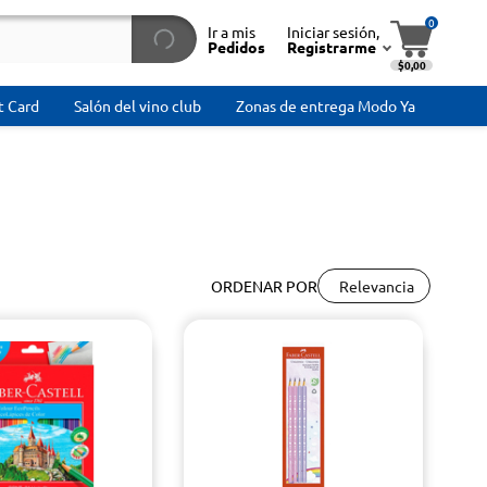
0
Ir a mis
Iniciar sesión,
Pedidos
Registrarme
$0,00
t Card
Salón del vino club
Zonas de entrega Modo Ya
Relevancia
ORDENAR POR