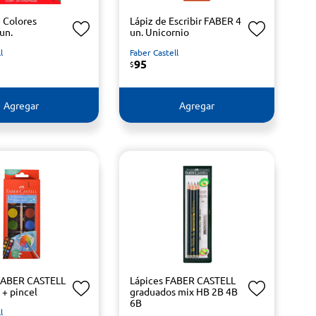
e Colores
Lápiz de Escribir FABER 4
un.
un. Unicornio
l
Faber Castell
95
$
Agregar
Agregar
 FABER CASTELL
Lápices FABER CASTELL
 + pincel
graduados mix HB 2B 4B
6B
l