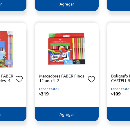
r
Agregar
s FABER
Marcadores FABER Finos
Bolígrafo
ades+4
12 un.+4+2
CASTELL 5
Faber Castell
Faber Castel
319
109
$
$
r
Agregar