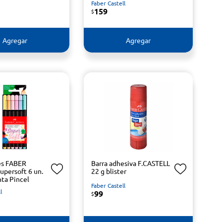
Faber Castell
159
$
Agregar
Agregar
es FABER
Barra adhesiva F.CASTELL
upersoft 6 un.
22 g blister
nta Pincel
Faber Castell
l
99
$