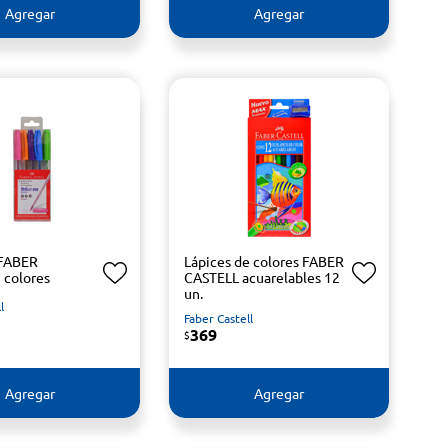
Agregar
Agregar
 FABER
Lápices de colores FABER
 colores
CASTELL acuarelables 12
un.
l
Faber Castell
369
$
Agregar
Agregar