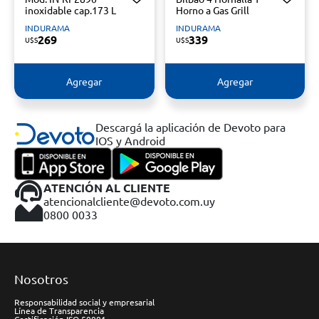
inoxidable cap.173 L
Horno a Gas Grill
INDURAMA
INDURAMA
269
339
U$S
U$S
Agregar
Agregar
Descargá la aplicación de Devoto para
IOS y Android
ATENCIÓN AL CLIENTE
atencionalcliente@devoto.com.uy
0800 0033
Nosotros
Responsabilidad social y empresarial
Línea de Transparencia