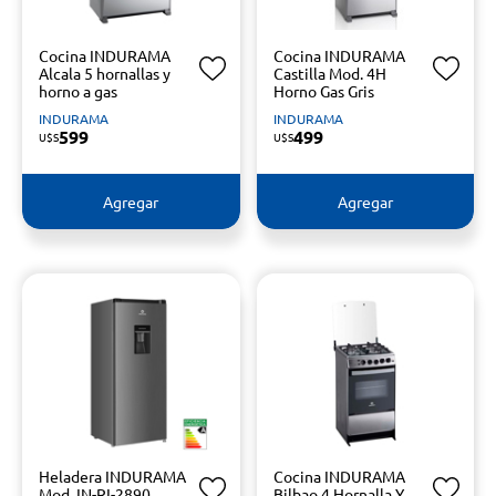
Cocina INDURAMA
Cocina INDURAMA
Alcala 5 hornallas y
Castilla Mod. 4H
horno a gas
Horno Gas Gris
INDURAMA
INDURAMA
599
499
U$S
U$S
Agregar
Agregar
Heladera INDURAMA
Cocina INDURAMA
Mod. IN-RI-2890
Bilbao 4 Hornalla Y