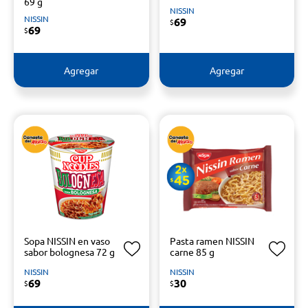
69 g
NISSIN
NISSIN
69
$
69
$
Agregar
Agregar
Sopa NISSIN en vaso
Pasta ramen NISSIN
sabor bolognesa 72 g
carne 85 g
NISSIN
NISSIN
69
30
$
$