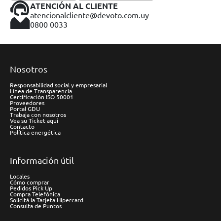
ATENCIÓN AL CLIENTE
atencionalcliente@devoto.com.uy
0800 0033
Nosotros
Responsabilidad social y empresarial
Línea de Transparencia
Certificación ISO 50001
Proveedores
Portal GDU
Trabaja con nosotros
Vea su Ticket aquí
Contacto
Política energética
Información útil
Locales
Cómo comprar
Pedidos Pick Up
Compra Telefónica
Solicitá la Tarjeta Hipercard
Consulta de Puntos