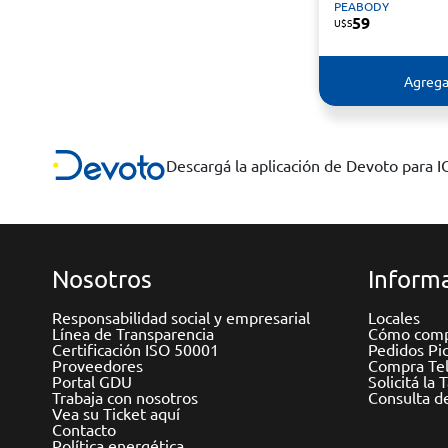
PEABODY
59
U$S
Agrega
Descargá la aplicación de Devoto para 
Nosotros
Informa
Responsabilidad social y empresarial
Locales
Línea de Transparencia
Cómo comp
Certificación ISO 50001
Pedidos Pi
Proveedores
Compra Tel
Portal GDU
Solicitá la 
Trabaja con nosotros
Consulta d
Vea su Ticket aquí
Contacto
Política energética