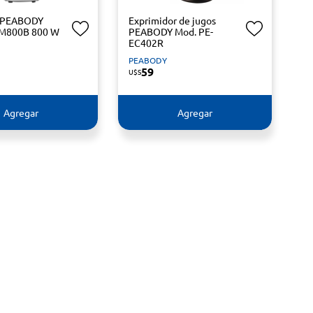
a PEABODY
Exprimidor de jugos
SM800B 800 W
PEABODY Mod. PE-
EC402R
PEABODY
59
U$S
Agregar
Agregar