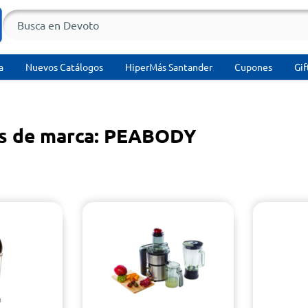
a
Nuevos Catálogos
HiperMás Santander
Cupones
Gif
s de marca: PEABODY