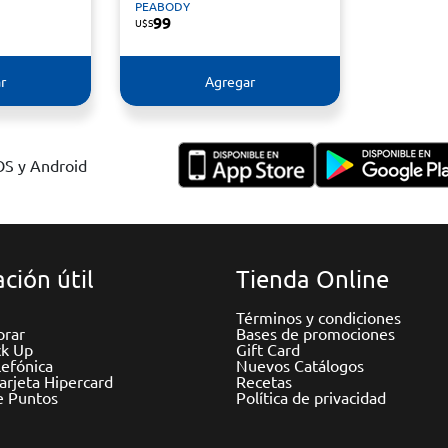
PEABODY
99
U$S
r
Agregar
IOS y Android
ción útil
Tienda Online
Términos y condiciones
rar
Bases de promociones
ck Up
Gift Card
efónica
Nuevos Catálogos
Tarjeta Hipercard
Recetas
e Puntos
Política de privacidad