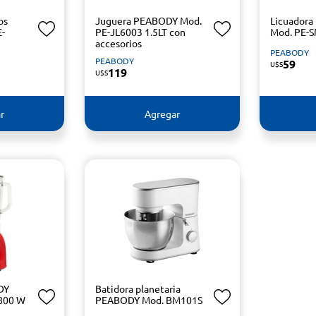
os
Juguera PEABODY Mod.
Licuador
-
PE-JL6003 1.5LT con
Mod. PE-
accesorios
PEABODY
PEABODY
59
U$S
119
U$S
r
Agregar
DY
Batidora planetaria
800 W
PEABODY Mod. BM101S