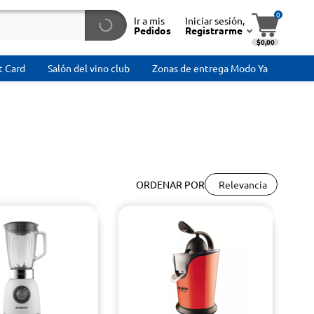
0
Ir a mis
Iniciar sesión,
Pedidos
Registrarme
$0,00
t Card
Salón del vino club
Zonas de entrega Modo Ya
Relevancia
ORDENAR POR