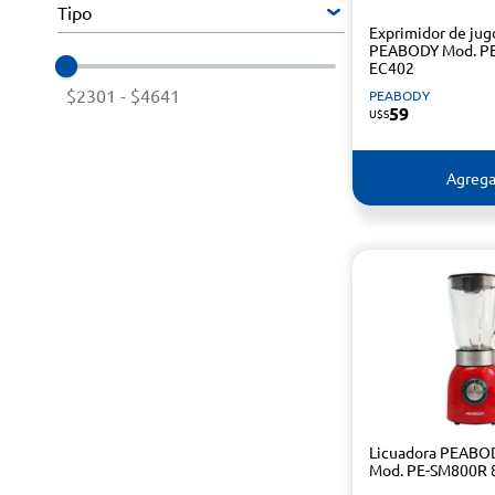
Tipo
Exprimidor de jug
PEABODY Mod. PE
EC402
$2301
-
$4641
PEABODY
59
U$S
Agrega
Licuadora PEABO
Mod. PE-SM800R 