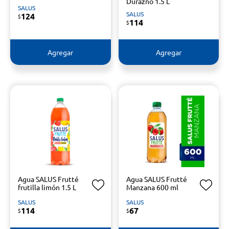
Durazno 1.5 L
SALUS
SALUS
124
$
114
$
Agregar
Agregar
Agua SALUS Frutté
Agua SALUS Frutté
frutilla limón 1.5 L
Manzana 600 ml
SALUS
SALUS
114
67
$
$