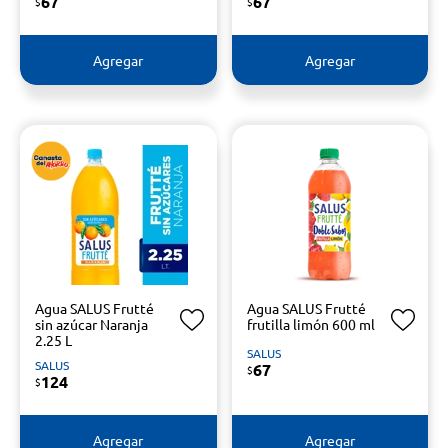
67
67
$
$
Agregar
Agregar
Agua SALUS Frutté
Agua SALUS Frutté
sin azúcar Naranja
frutilla limón 600 ml
2.25 L
SALUS
SALUS
67
$
124
$
Agregar
Agregar