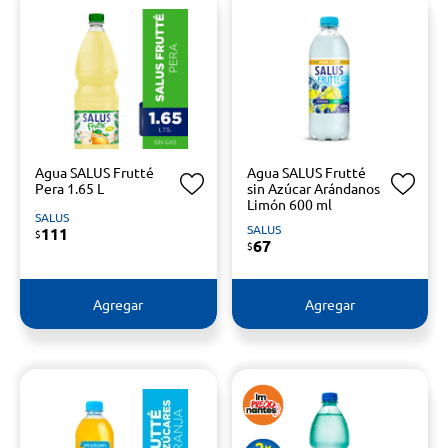
Agua SALUS Frutté
Agua SALUS Frutté
Pera 1.65 L
sin Azúcar Arándanos
Limón 600 ml
SALUS
SALUS
111
$
67
$
Agregar
Agregar