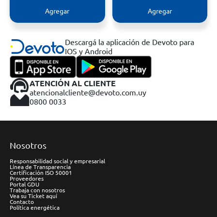
Agregar
Agregar
Descargá la aplicación de Devoto para
IOS y Android
ATENCIÓN AL CLIENTE
atencionalcliente@devoto.com.uy
0800 0033
Nosotros
Responsabilidad social y empresarial
Línea de Transparencia
Certificación ISO 50001
Proveedores
Portal GDU
Trabaja con nosotros
Vea su Ticket aquí
Contacto
Política energética