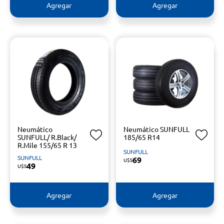
Agregar
Agregar
Neumático
Neumático SUNFULL
SUNFULL/ R.Black/
185/65 R14
R.Mile 155/65 R 13
SUNFULL
SUNFULL
69
U$S
49
U$S
Agregar
Agregar