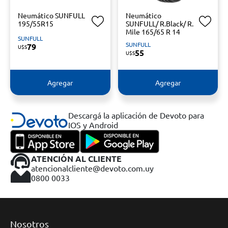
Neumático SUNFULL
Neumático
195/55R15
SUNFULL/ R.Black/ R.
Mile 165/65 R 14
SUNFULL
SUNFULL
79
U$S
55
U$S
Agregar
Agregar
Descargá la aplicación de Devoto para
IOS y Android
ATENCIÓN AL CLIENTE
atencionalcliente@devoto.com.uy
0800 0033
Nosotros