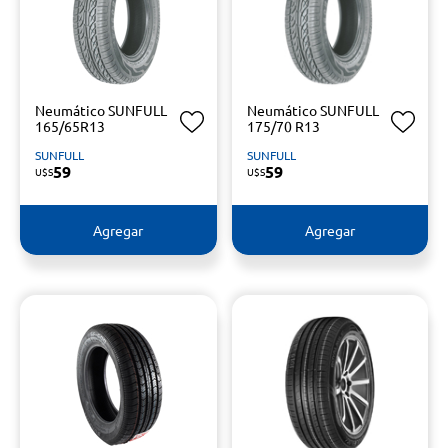
Neumático SUNFULL
Neumático SUNFULL
165/65R13
175/70 R13
SUNFULL
SUNFULL
59
59
U$S
U$S
Agregar
Agregar