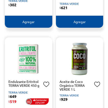
TERRA VERDE
TERRA VERDE
302
$
621
$
Agregar
Agregar
Endulzante Eritritol
Aceite de Coco
TERRA VERDE 450 g
Orgánico TERRA
VERDE 1 L
TERRA VERDE
TERRA VERDE
649
$
929
$
519
$
20%OFF