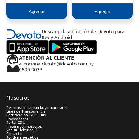
Agregar
Agregar
Descargá la aplicación de Devoto para
IOS y Android
ATENCIÓN AL CLIENTE
atencionalcliente@devoto.com.uy
0800 0033
Nosotros
Responsabilidad social y empresarial
Línea de Transparencia
Certificación ISO 50001
Proveedores
Portal GDU
Trabaja con nosotros
Vea su Ticket aquí
Contacto
Política energética