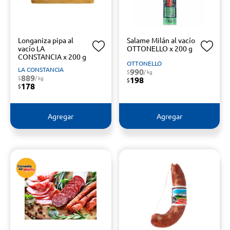
Longaniza pipa al
Salame Milán al vacío
vacío LA
OTTONELLO x 200 g
CONSTANCIA x 200 g
OTTONELLO
LA CONSTANCIA
990
$
/ kg
889
$
/ kg
198
$
178
$
Agregar
Agregar