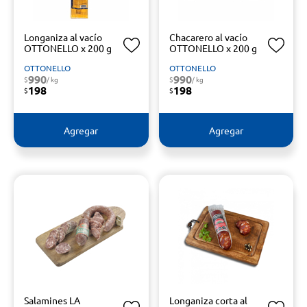
Longaniza al vacío
Chacarero al vacío
OTTONELLO x 200 g
OTTONELLO x 200 g
OTTONELLO
OTTONELLO
990
990
$
/ kg
$
/ kg
198
198
$
$
Agregar
Agregar
Salamines LA
Longaniza corta al