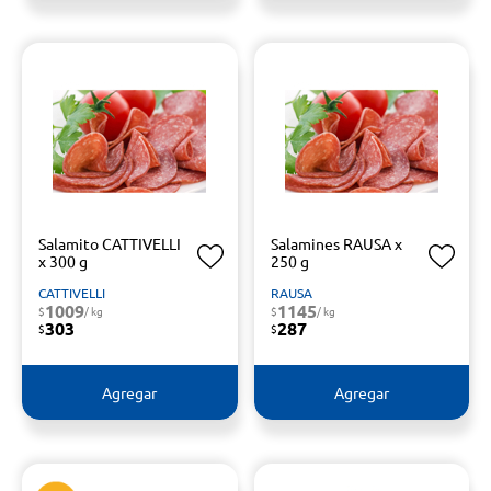
Salamito CATTIVELLI
Salamines RAUSA x
x 300 g
250 g
CATTIVELLI
RAUSA
1009
1145
$
/ kg
$
/ kg
303
287
$
$
Agregar
Agregar