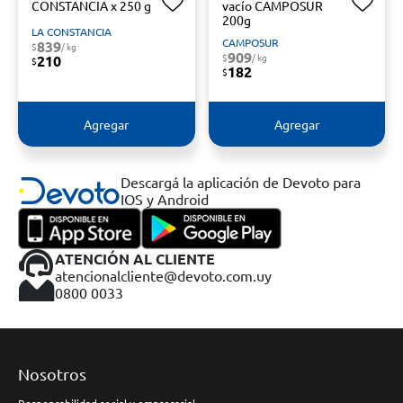
CONSTANCIA x 250 g
vacío CAMPOSUR
200g
LA CONSTANCIA
CAMPOSUR
839
$
/ kg
909
$
/ kg
210
$
182
$
Agregar
Agregar
Descargá la aplicación de Devoto para
IOS y Android
ATENCIÓN AL CLIENTE
atencionalcliente@devoto.com.uy
0800 0033
Nosotros