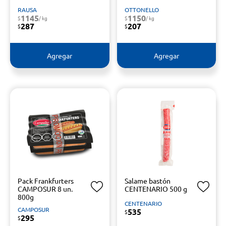
RAUSA
OTTONELLO
1145
1150
$
/ kg
$
/ kg
287
207
$
$
Agregar
Agregar
Pack Frankfurters
Salame bastón
CAMPOSUR 8 un.
CENTENARIO 500 g
800g
CENTENARIO
CAMPOSUR
535
$
295
$