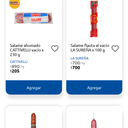
Salame ahumado
Salame flauta al vacio
CATTIVELLI vacío x
LA SUREÑA x 100 g
230 g
LA SUREÑA
CATTIVELLI
700
$
/ kg
890
$
/ kg
700
$
205
$
Agregar
Agregar