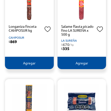
Longaniza finceta
Salame flauta picado
CAMPOSUR kg
fino LA SUREÑA x
500 g
CAMPOSUR
LA SUREÑA
869
$
670
$
/ kg
335
$
Agregar
Agregar