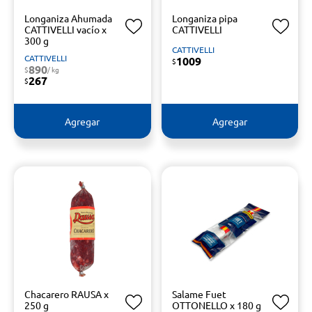
Longaniza Ahumada
Longaniza pipa
CATTIVELLI vacío x
CATTIVELLI
300 g
CATTIVELLI
CATTIVELLI
1009
$
890
$
/ kg
267
$
Agregar
Agregar
Chacarero RAUSA x
Salame Fuet
250 g
OTTONELLO x 180 g