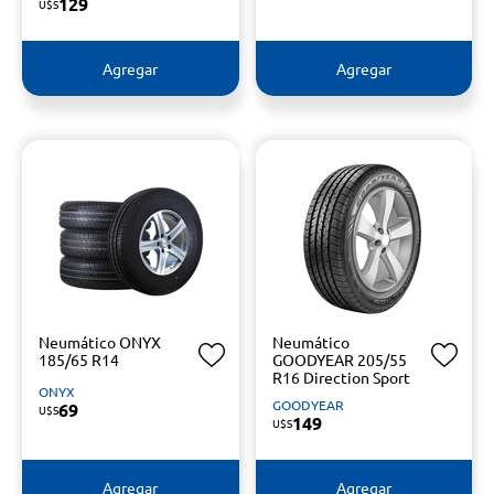
129
U$S
Agregar
Agregar
Neumático ONYX
Neumático
185/65 R14
GOODYEAR 205/55
R16 Direction Sport
ONYX
GOODYEAR
69
U$S
149
U$S
Agregar
Agregar