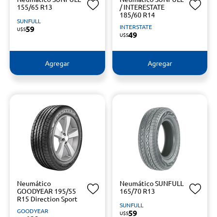
155/65 R13
/ INTERESTATE
185/60 R14
SUNFULL
INTERSTATE
59
U$S
49
U$S
Agregar
Agregar
Neumático
Neumático SUNFULL
GOODYEAR 195/55
165/70 R13
R15 Direction Sport
SUNFULL
GOODYEAR
59
U$S