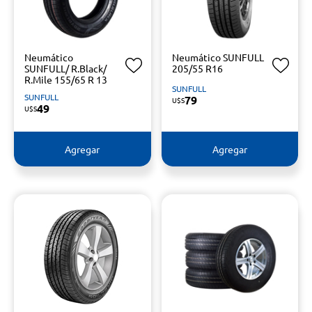
Neumático
Neumático SUNFULL
SUNFULL/ R.Black/
205/55 R16
R.Mile 155/65 R 13
SUNFULL
SUNFULL
79
U$S
49
U$S
Agregar
Agregar