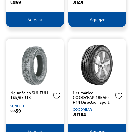
69
49
U$S
U$S
Agregar
Agregar
Neumático SUNFULL
Neumático
165/65R13
GOODYEAR 185/60
R14 Direction Sport
SUNFULL
GOODYEAR
59
U$S
104
U$S
Agregar
Agregar