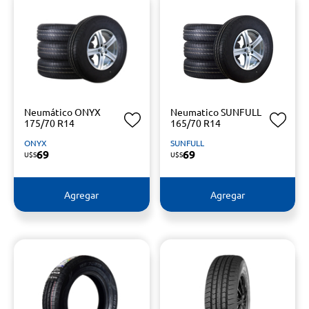
Neumático ONYX
Neumatico SUNFULL
175/70 R14
165/70 R14
ONYX
SUNFULL
69
69
U$S
U$S
Agregar
Agregar