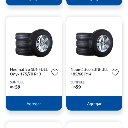
Neumático SUNFULL
Neumático SUNFULL
Onyx 175/70 R13
185/60 R14
SUNFULL
SUNFULL
59
59
U$S
U$S
Agregar
Agregar