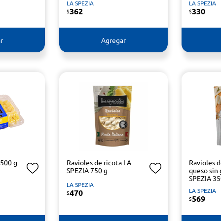
LA SPEZIA
LA SPEZIA
362
330
$
$
r
Agregar
 500 g
Ravioles de ricota LA
Ravioles 
SPEZIA 750 g
queso sin
SPEZIA 35
LA SPEZIA
LA SPEZIA
470
$
569
$