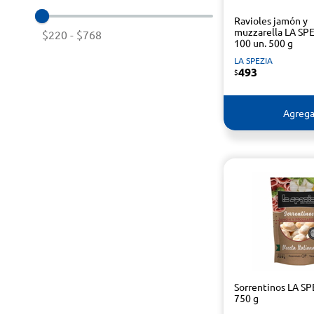
Ravioles jamón y
muzzarella LA SP
$220
-
$768
100 un. 500 g
LA SPEZIA
493
$
Agrega
Sorrentinos LA SP
750 g