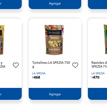
r
Agregar
 y
Tortelines LA SPEZIA 750
Ravioles 
EZIA
g
SPEZIA 75
LA SPEZIA
LA SPEZIA
468
470
$
$
r
Agregar