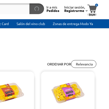
0
Ir a mis
Iniciar sesión,
Pedidos
Registrarme
$0,00
t Card
Salón del vino club
Zonas de entrega Modo Ya
Relevancia
ORDENAR POR