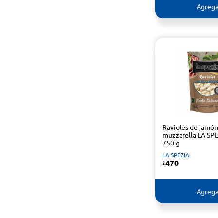
Agrega
Ravioles de jamón
muzzarella LA SP
750 g
LA SPEZIA
470
$
Agrega