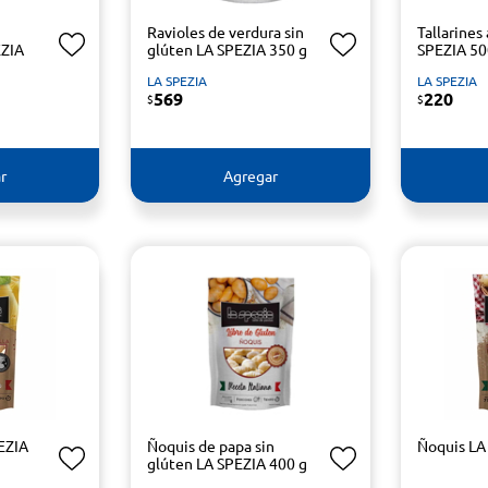
Ravioles de verdura sin
Tallarines
EZIA
glúten LA SPEZIA 350 g
SPEZIA 50
LA SPEZIA
LA SPEZIA
569
220
$
$
r
Agregar
EZIA
Ñoquis de papa sin
Ñoquis LA
glúten LA SPEZIA 400 g