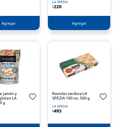
LA SPEZIA
220
$
Agregar
Agregar
de jamón y
Ravioles verdura LA
 glúten LA
SPEZIA 100 un. 500 g
0 g
LA SPEZIA
493
$