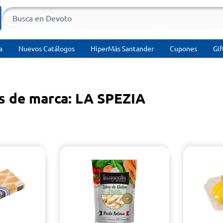
a
Nuevos Catálogos
HiperMás Santander
Cupones
Gif
s de marca: LA SPEZIA