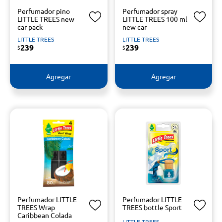
Perfumador pino
Perfumador spray
LITTLE TREES new
LITTLE TREES 100 ml
car pack
new car
LITTLE TREES
LITTLE TREES
239
239
$
$
Agregar
Agregar
Perfumador LITTLE
Perfumador LITTLE
TREES Wrap
TREES bottle Sport
Caribbean Colada
LITTLE TREES