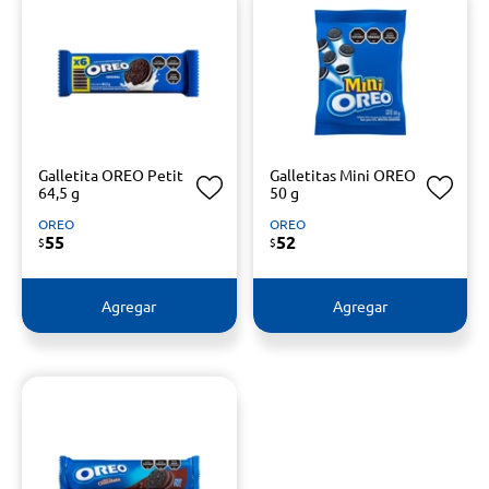
Galletita OREO Petit
Galletitas Mini OREO
64,5 g
50 g
OREO
OREO
55
52
$
$
Agregar
Agregar