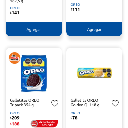
182,5 g
OREO
OREO
111
$
141
$
Agregar
Agregar
Galletitas OREO
Galletita OREO
Tripack 354 g
Golden QI 118 g
OREO
OREO
209
78
$
$
188
$
10%OFF