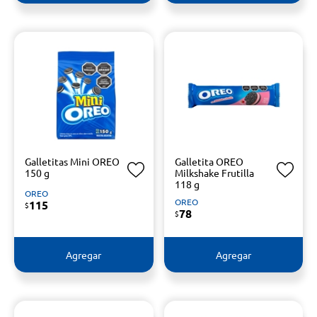
Galletitas Mini OREO
Galletita OREO
150 g
Milkshake Frutilla
118 g
OREO
OREO
115
$
78
$
Agregar
Agregar