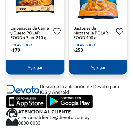
Empanadas de Carne
Bastones de
y Queso POLAR
Muzzarella POLAR
FOOD x 3 un. 210 g
FOOD 400 g
POLAR FOOD
POLAR FOOD
179
253
$
$
Agregar
Agregar
Descargá la aplicación de Devoto para
IOS y Android
ATENCIÓN AL CLIENTE
atencionalcliente@devoto.com.uy
0800 0033