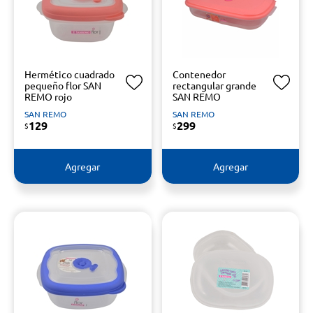
Hermético cuadrado
Contenedor
pequeño flor SAN
rectangular grande
REMO rojo
SAN REMO
SAN REMO
SAN REMO
129
299
$
$
Agregar
Agregar