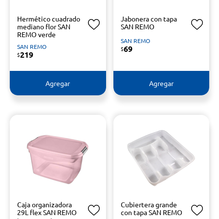
Hermético cuadrado
Jabonera con tapa
mediano flor SAN
SAN REMO
REMO verde
SAN REMO
SAN REMO
69
$
219
$
Agregar
Agregar
Caja organizadora
Cubiertera grande
29L flex SAN REMO
con tapa SAN REMO