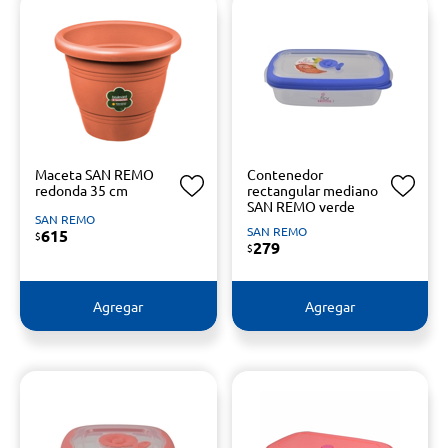
Maceta SAN REMO
Contenedor
redonda 35 cm
rectangular mediano
SAN REMO verde
SAN REMO
SAN REMO
615
$
279
$
Agregar
Agregar