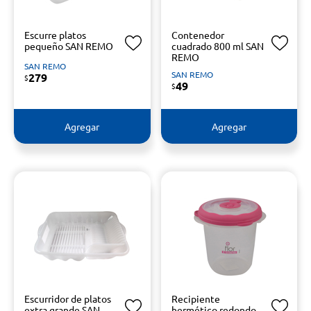
Escurre platos
Contenedor
pequeño SAN REMO
cuadrado 800 ml SAN
REMO
SAN REMO
SAN REMO
279
$
49
$
Agregar
Agregar
Escurridor de platos
Recipiente
extra grande SAN
hermético redondo