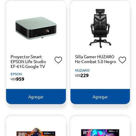
Proyector Smart
Silla Gamer HUZARO
EPSON Life Studio
Hz-Combat 5.0 Negro
EF-61G Google TV
HUZARO
EPSON
229
U$S
959
U$S
Agregar
Agregar