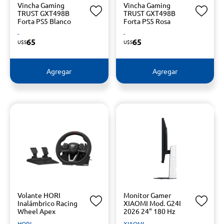
Vincha Gaming
Vincha Gaming
TRUST GXT498B
TRUST GXT498B
Forta PS5 Blanco
Forta PS5 Rosa
-
-
65
65
U$S
U$S
Agregar
Agregar
Volante HORI
Monitor Gamer
Inalámbrico Racing
XIAOMI Mod. G24I
Wheel Apex
2026 24" 180 Hz
HORI
XIAOMI