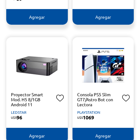
Agregar
Agregar
Proyector Smart
Consola PS5 Slim
Mod. H5 8/1GB
GT7/Astro Bot con
Android 11
Lectora
LEDSTAR
PLAYSTATION
96
1069
U$S
U$S
Agregar
Agregar