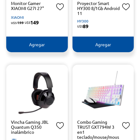
Monitor Gamer
Proyector Smart
XIAOMI G27I 27"
HY300 8/1Gb Android
11
XIAOMI
HY300
149
199
U$S
U$S
89
U$S
Agregar
Agregar
Vincha Gaming JBL
Combo Gaming
Quantum Q350
TRUST GXT794W 3
inalámbrico
en1
teclado/mouse/mous
JBL