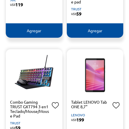
e pad
119
U$S
TRUST
59
U$S
Agregar
Agregar
Combo Gaming
Tablet LENOVO Tab
TRUST GXT794 3 en1
ONE 8,7"
Teclado/Mouse/Mous
LENOVO
e Pad
199
U$S
TRUST
59
U$S