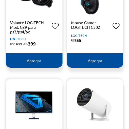
Volante LOGITECH
Mouse Gamer
Mod. G29 para
LOGITECH G502
ps3/ps4/pc
LOGITECH
LOGITECH
55
U$S
399
439
U$S
U$S
Agregar
Agregar