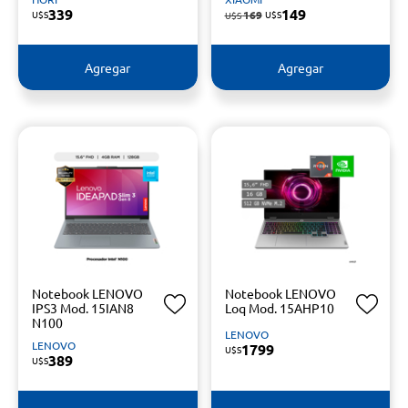
339
149
U$S
169
U$S
U$S
Agregar
Agregar
Notebook LENOVO
Notebook LENOVO
IPS3 Mod. 15IAN8
Loq Mod. 15AHP10
N100
LENOVO
LENOVO
1799
U$S
389
U$S