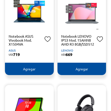
Notebook ASUS
Notebook LENOVO
Vivobook Mod.
IPS3 Mod. 15AMN8
X1504VA
AMD R3 8GB/SSD512
ASUS
LENOVO
719
669
U$S
U$S
Agregar
Agregar