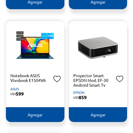
Agregar
Agregar
Notebook ASUS
Proyector Smart
Vivobook E1504VA
EPSON Mod. EF-30
Android Smart Tv
ASUS
EPSON
599
U$S
859
U$S
Agregar
Agregar