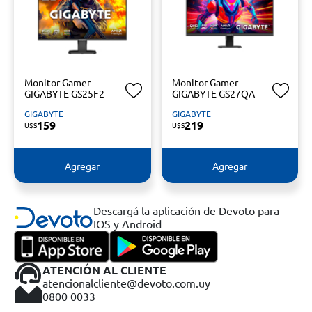
Monitor Gamer
Monitor Gamer
GIGABYTE GS25F2
GIGABYTE GS27QA
GIGABYTE
GIGABYTE
159
219
U$S
U$S
Agregar
Agregar
Descargá la aplicación de Devoto para
IOS y Android
ATENCIÓN AL CLIENTE
atencionalcliente@devoto.com.uy
0800 0033