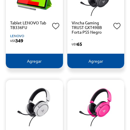
Tablet LENOVO Tab
Vincha Gaming
TB336FU
TRUST GXT498B
Forta PS5 Negro
LENOVO
-
349
U$S
65
U$S
Agregar
Agregar