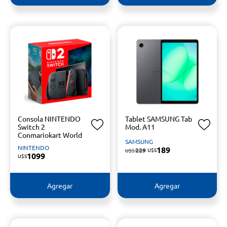
Consola NINTENDO
Tablet SAMSUNG Tab
Switch 2
Mod. A11
Conmariokart World
SAMSUNG
NINTENDO
189
229
U$S
U$S
1099
U$S
Agregar
Agregar