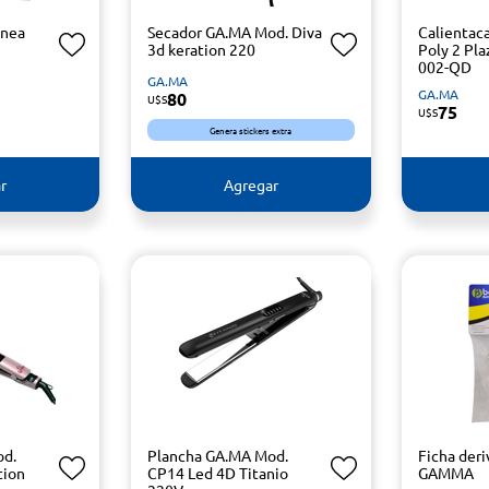
ínea
Secador GA.MA Mod. Diva
Calienta
3d keration 220
Poly 2 Pl
002-QD
GA.MA
GA.MA
80
U$S
75
U$S
Genera stickers extra
r
Agregar
od.
Plancha GA.MA Mod.
Ficha deri
tion
CP14 Led 4D Titanio
GAMMA