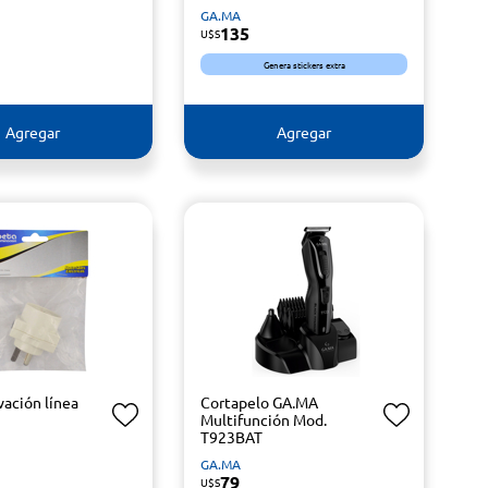
GA.MA
135
U$S
Genera stickers extra
Agregar
Agregar
vación línea
Cortapelo GA.MA
Multifunción Mod.
T923BAT
GA.MA
79
U$S