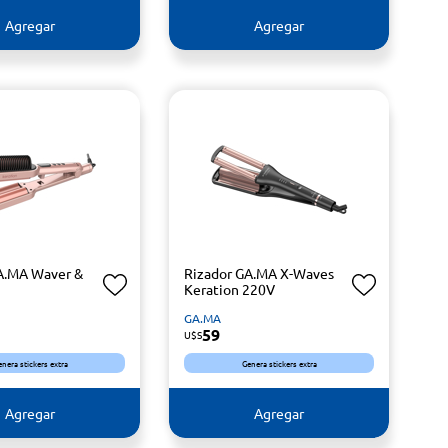
Agregar
Agregar
A.MA Waver &
Rizador GA.MA X-Waves
Keration 220V
GA.MA
59
U$S
enera stickers extra
Genera stickers extra
Agregar
Agregar