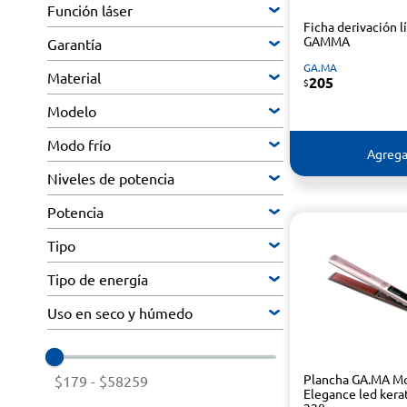
Función láser
Ficha derivación l
GAMMA
Garantía
GA.MA
Material
205
$
Modelo
Modo frío
Agrega
Niveles de potencia
Potencia
Tipo
Tipo de energía
Uso en seco y húmedo
Plancha GA.MA M
$179
-
$58259
Elegance led kera