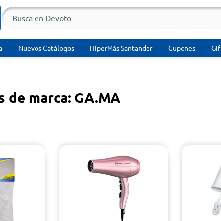
a
Nuevos Catálogos
HiperMás Santander
Cupones
Gif
s de marca: GA.MA