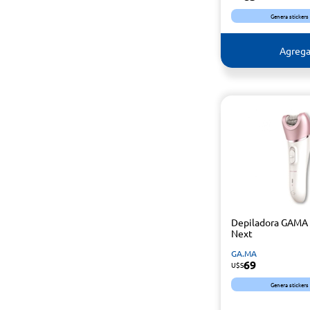
Genera stickers
Agrega
Depiladora GAMA 
Next
GA.MA
69
U$S
Genera stickers