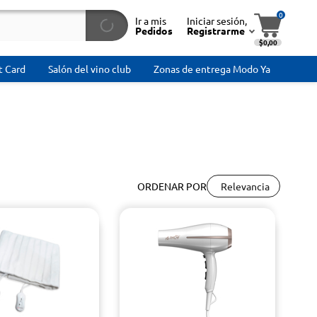
0
Ir a mis
Iniciar sesión,
Pedidos
Registrarme
$0,00
t Card
Salón del vino club
Zonas de entrega Modo Ya
Relevancia
ORDENAR POR