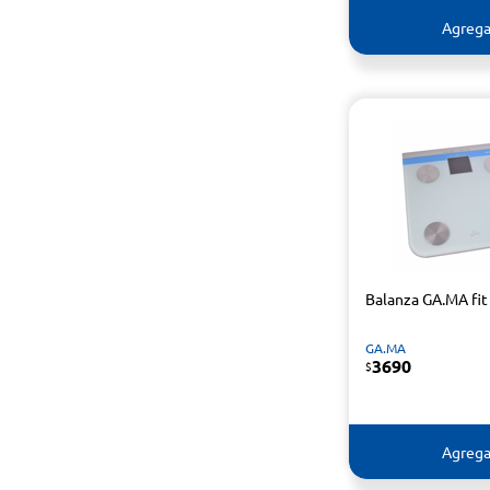
Agrega
Balanza GA.MA fit 
GA.MA
3690
$
Agrega