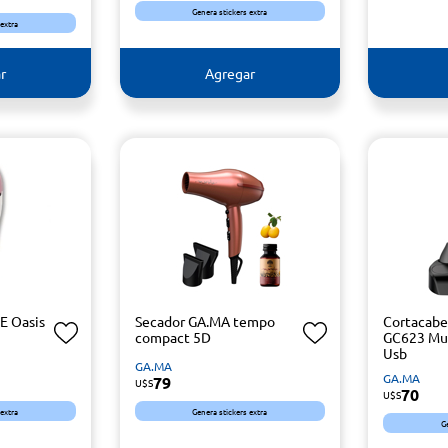
Genera stickers extra
 extra
r
Agregar
E Oasis
Secador GA.MA tempo
Cortacabe
compact 5D
GC623 Mul
Usb
GA.MA
GA.MA
79
U$S
70
U$S
 extra
Genera stickers extra
G