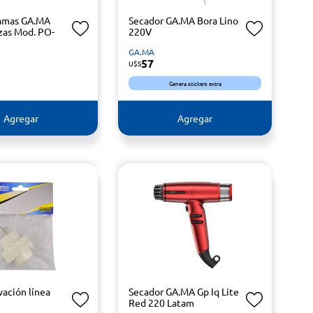
camas GA.MA
Secador GA.MA Bora Lino
azas Mod. PO-
220V
GA.MA
57
U$S
Genera stickers extra
Agregar
Agregar
vación línea
Secador GA.MA Gp Iq Lite
Red 220 Latam