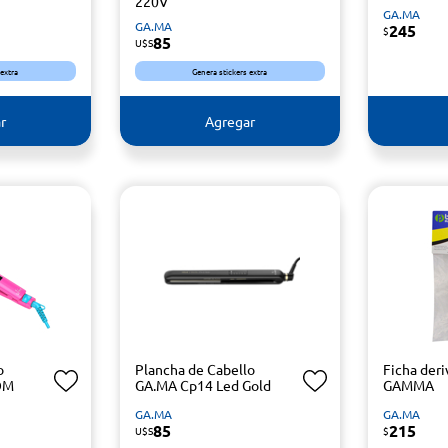
220V
GA.MA
GA.MA
245
$
85
U$S
 extra
Genera stickers extra
r
Agregar
o
Plancha de Cabello
Ficha deri
OM
GA.MA Cp14 Led Gold
GAMMA
GA.MA
GA.MA
85
215
U$S
$