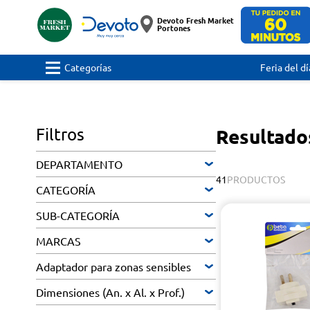
Devoto Fresh Market
Portones
Categorías
Feria del dí
Filtros
Resultado
DEPARTAMENTO
41
PRODUCTOS
CATEGORÍA
SUB-CATEGORÍA
MARCAS
Adaptador para zonas sensibles
Dimensiones (An. x Al. x Prof.)