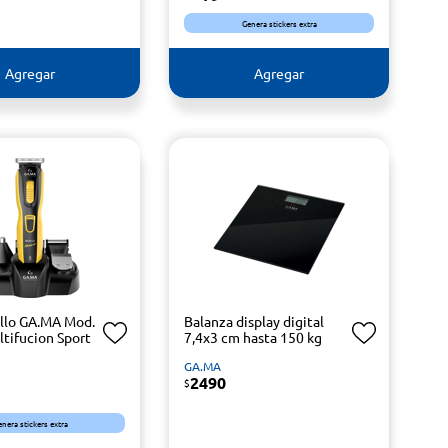
Genera stickers extra
Agregar
Agregar
llo GA.MA Mod.
Balanza display digital
tifucion Sport
7,4x3 cm hasta 150 kg
GA.MA
2490
$
enera stickers extra