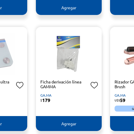
r
Agregar
ultra
Ficha derivación línea
Rizador G
GAMMA
Brush
GA.MA
GA.MA
179
59
$
U$S
G
r
Agregar