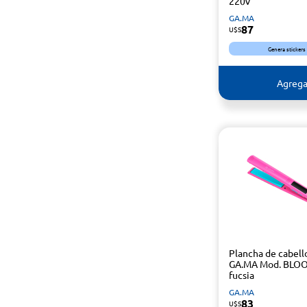
220v
GA.MA
87
U$S
Genera stickers
Agrega
Plancha de cabell
GA.MA Mod. BLO
fucsia
GA.MA
83
U$S