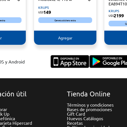
EA894T10 
KRUPS
KRUPS
149
U$S
2199
U$S
 extra
Genera stickers extra
G
r
Agregar
IOS y Android
ción útil
Tienda Online
Términos y condiciones
rar
Bases de promociones
ck Up
Gift Card
efónica
Nuevos Catálogos
Tarjeta Hipercard
Recetas