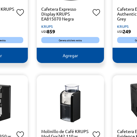
o KRUPS
Cafetera Expresso
Cafetera 
Display KRUPS
Authenti
EA815070 Negra
Grey
KRUPS
KRUPS
859
249
U$S
U$S
 extra
Genera stickers extra
G
r
Agregar
Molinillo de Café KRUPS
Cafetera 
1350 w
Mod.Gvx242 110 w
Evidence