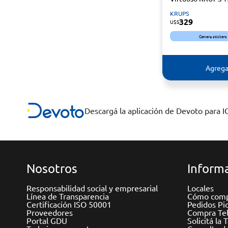
KRUPS
329
U$S
Genera stickers
Agrega
Descargá la aplicación de Devoto para 
Nosotros
Informa
Responsabilidad social y empresarial
Locales
Línea de Transparencia
Cómo comp
Certificación ISO 50001
Pedidos Pi
Proveedores
Compra Tel
Portal GDU
Solicitá la 