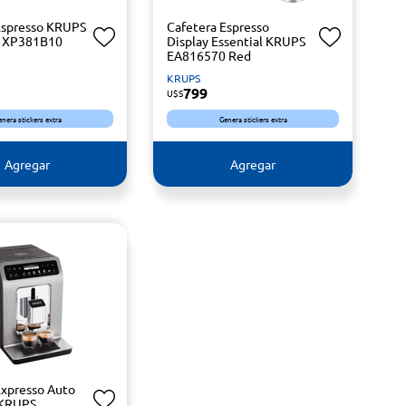
Espresso KRUPS
Cafetera Espresso
c XP381B10
Display Essential KRUPS
EA816570 Red
KRUPS
799
U$S
enera stickers extra
Genera stickers extra
Agregar
Agregar
Expresso Auto
 KRUPS