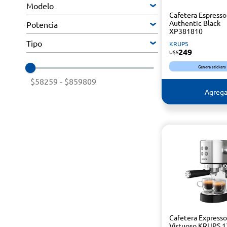
Modelo
Cafetera Espress
Authentic Black
Potencia
XP381810
Tipo
KRUPS
249
U$S
Genera stickers
$58259
-
$859809
Agrega
Cafetera Expresso
Virtuoso KRUPS 