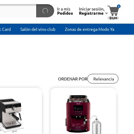
0
Ir a mis
Iniciar sesión,
Pedidos
Registrarme
$0,00
t Card
Salón del vino club
Zonas de entrega Modo Ya
Relevancia
ORDENAR POR