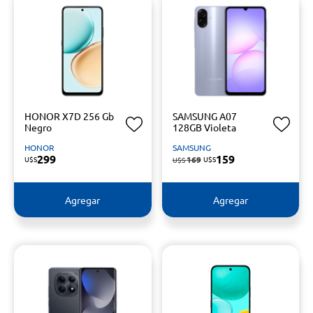
HONOR X7D 256 Gb
SAMSUNG A07
Negro
128GB Violeta
HONOR
SAMSUNG
299
159
U$S
169
U$S
U$S
Agregar
Agregar