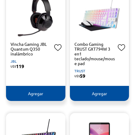
Vincha Gaming JBL
Combo Gaming
Quantum Q350
TRUST GXT794W 3
inalámbrico
en1
teclado/mouse/mous
JBL
e pad
119
U$S
TRUST
59
U$S
Agregar
Agregar