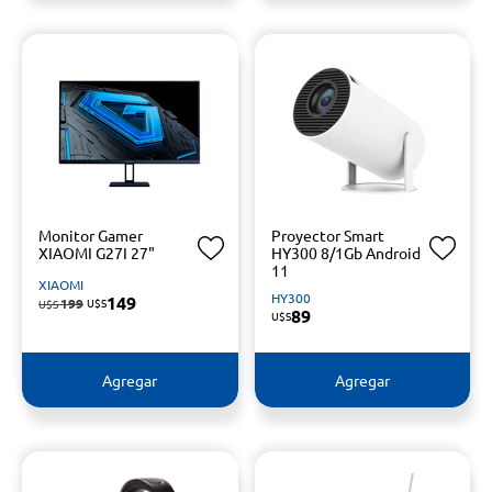
Monitor Gamer
Proyector Smart
XIAOMI G27I 27"
HY300 8/1Gb Android
11
XIAOMI
HY300
149
199
U$S
U$S
89
U$S
Agregar
Agregar