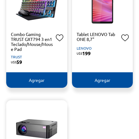
Combo Gaming
Tablet LENOVO Tab
TRUST GXT794 3 en1
ONE 8,7"
Teclado/Mouse/Mous
LENOVO
e Pad
199
U$S
TRUST
59
U$S
Agregar
Agregar