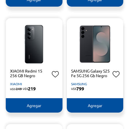
XIAOMI Redmi 15
SAMSUNG Galaxy S25
256 GB Negro
Fe 5G 256 Gb Negro
XIAOMI
SAMSUNG
219
799
249
U$S
U$S
U$S
Agregar
Agregar