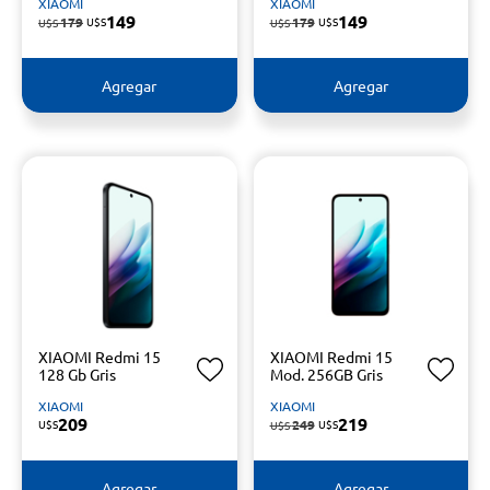
XIAOMI
XIAOMI
149
149
179
U$S
179
U$S
U$S
U$S
Agregar
Agregar
XIAOMI Redmi 15
XIAOMI Redmi 15
128 Gb Gris
Mod. 256GB Gris
XIAOMI
XIAOMI
209
219
U$S
249
U$S
U$S
Agregar
Agregar