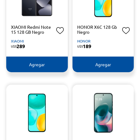
XIAOMI Redmi Note
HONOR X6C 128 Gb
15 128 GB Negro
Negro
XIAOMI
HONOR
289
189
U$S
U$S
Agregar
Agregar