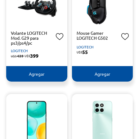
Volante LOGITECH
Mouse Gamer
Mod. G29 para
LOGITECH G502
ps3/ps4/pc
LOGITECH
LOGITECH
55
U$S
399
439
U$S
U$S
Agregar
Agregar