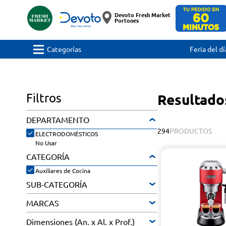
Devoto Fresh Market
Portones
Categorías
Feria del dí
Filtros
Resultados
DEPARTAMENTO
294
PRODUCTOS
ELECTRODOMÉSTICOS
No Usar
CATEGORÍA
Auxiliares de Cocina
SUB-CATEGORÍA
MARCAS
Dimensiones (An. x Al. x Prof.)