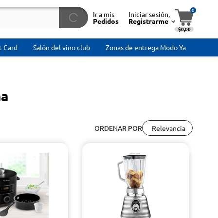
0
Ir a mis
Iniciar sesión,
Pedidos
Registrarme
$0,00
t Card
Salón del vino club
Zonas de entrega Modo Ya
na
Relevancia
ORDENAR POR