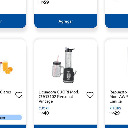
59
U$S
r
Agregar
Citrus
Licuadora CUORI Mod.
Repuesto 
CUO3102 Personal
Mod. AWP
Vintage
Canilla
CUORI
PHILIPS
40
29
U$S
U$S
 extra