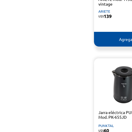
vintage
ARIETE
139
U$S
Agrega
Jarra eléctrica P
Mod. PK-655JD
PUNKTAL
60
U$S