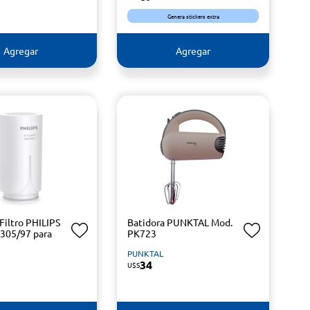
Genera stickers extra
Agregar
Agregar
Filtro PHILIPS
Batidora PUNKTAL Mod.
305/97 para
PK723
PUNKTAL
34
U$S