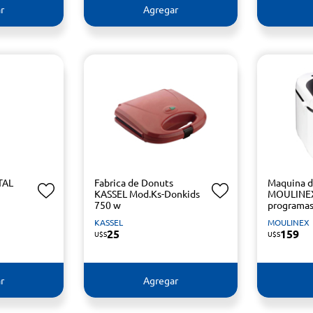
r
Agregar
TAL
Fabrica de Donuts
Maquina d
KASSEL Mod.Ks-Donkids
MOULINEX
750 w
programa
KASSEL
MOULINEX
25
159
U$S
U$S
r
Agregar