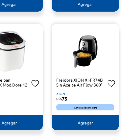
Agregar
Agregar
e pan
Freidora XION XI-FR74B
 Mod.Dore 12
Sin Aceite Air Flow 360°
s
XION
75
U$S
Genera stickers extra
Agregar
Agregar