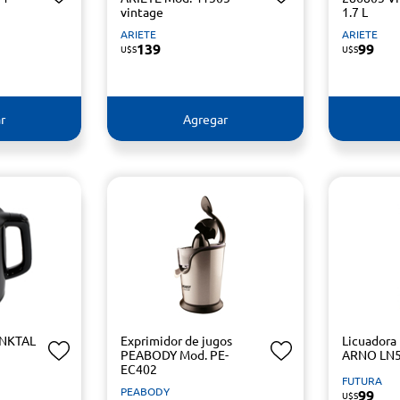
vintage
1.7 L
ARIETE
ARIETE
139
99
U$S
U$S
r
Agregar
UNKTAL
Exprimidor de jugos
Licuadora
PEABODY Mod. PE-
ARNO LN
EC402
FUTURA
PEABODY
99
U$S