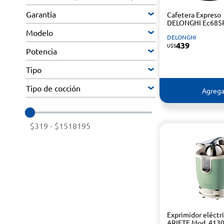
Garantía
Cafetera Expreso
DELONGHI Ec685
Modelo
DELONGHI
439
U$S
Potencia
Tipo
Tipo de cocción
Agrega
$319
-
$1518195
Exprimidor eléctr
ARIETE Mod. 413