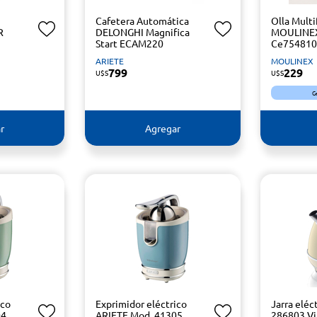
Cafetera Automática
Olla Mult
R
DELONGHI Magnifica
MOULINEX
Start ECAM220
Ce754810 
ARIETE
MOULINEX
799
229
U$S
U$S
G
r
Agregar
ico
Exprimidor eléctrico
Jarra eléc
04
ARIETE Mod. 41305
286803 Vi