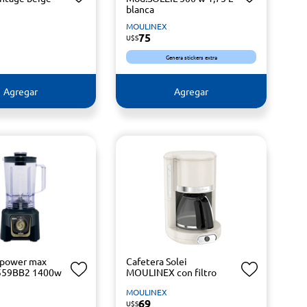
blanca
MOULINEX
75
U$S
Genera stickers extra
Agregar
Agregar
 power max
Cafetera Solei
559BB2 1400w
MOULINEX con filtro
MOULINEX
69
U$S