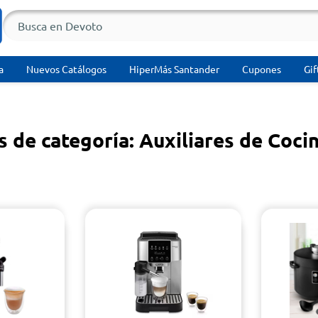
a
Nuevos Catálogos
HiperMás Santander
Cupones
Gif
 de categoría: Auxiliares de Coci