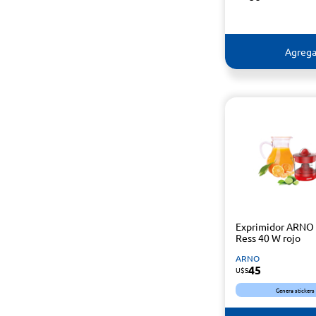
Agrega
Exprimidor ARNO 
Ress 40 W rojo
ARNO
45
U$S
Genera stickers