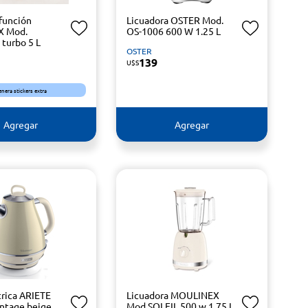
ifunción
Licuadora OSTER Mod.
 Mod.
OS-1006 600 W 1.25 L
turbo 5 L
OSTER
139
U$S
enera stickers extra
Agregar
Agregar
trica ARIETE
Licuadora MOULINEX
ntage beige
Mod.SOLEIL 500 w 1,75 L