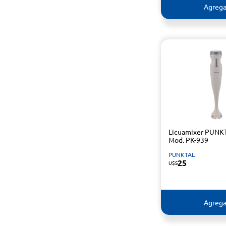
Agrega
Licuamixer PUNK
Mod. PK-939
PUNKTAL
25
U$S
Agrega