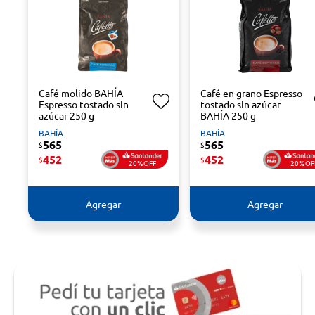
Café molido BAHÍA
Café en grano Espresso
Espresso tostado sin
tostado sin azúcar
azúcar 250 g
BAHÍA 250 g
BAHÍA
BAHÍA
565
565
$
$
452
452
$
$
20%OFF
20%OF
Agregar
Agregar