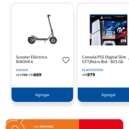
Scooter Eléctrico
Consola PS5 Digital Slim
XIAOMI 6
GT7/Astro Bot - 825 Gb
XIAOMI
PLAYSTATION
669
979
759
U$S
U$S
U$S
Agregar
Agregar