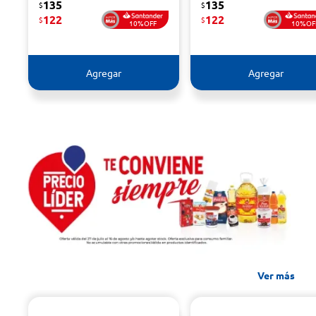
135
135
$
$
122
122
$
$
10%OFF
10%OF
Agregar
Agregar
Ver más